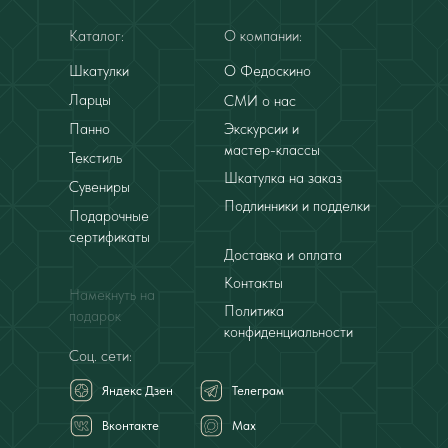
Каталог:
О компании:
Шкатулки
О Федоскино
Ларцы
СМИ о нас
Панно
Экскурсии и
мастер-классы
Текстиль
Шкатулка на заказ
Сувениры
Подлинники и подделки
Подарочные
сертификаты
Доставка и оплата
Контакты
Намекнуть на
Политика
подарок
конфиденциальности
Соц. сети:
Яндекс Дзен
Телеграм
Вконтакте
Мах