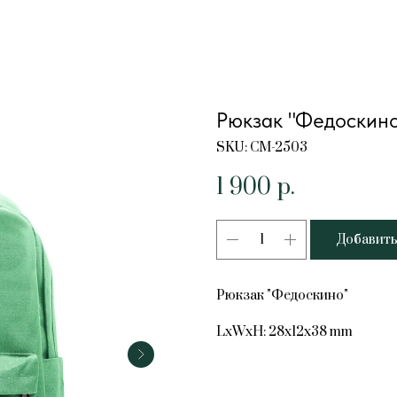
Рюкзак "Федоскино
SKU:
СМ-2503
1 900
р.
Добавить
Рюкзак "Федоскино"
LxWxH: 28x12x38 mm